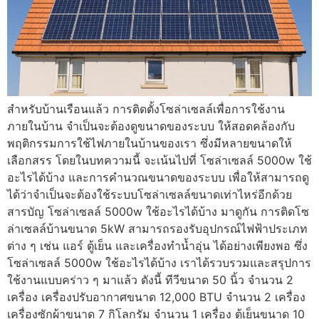
สำหรับบ้านเรือนแล้ว การติดตั้งโซล่าเซลล์เพื่อการใช้งาน
ภายในบ้าน จำเป็นจะต้องดูขนาดของระบบ ให้สอดคล้องกับ
พฤติกรรมการใช้ไฟภายในบ้านของเรา ซึ่งมีหลายขนาดให้
เลือกสรร โดยในบทความนี้ จะเน้นไปที่ โซล่าเซลล์ 5000w ใช้
อะไรได้บ้าง และการคำนวณขนาดของระบบ เพื่อให้สามารถดู
ได้ว่าจำเป็นจะต้องใช้ระบบโซล่าเซลล์ขนาดเท่าไหร่อีกด้วย
สารบัญ โซล่าเซลล์ 5000w ใช้อะไรได้บ้าง มาดูกัน การติดโซ
ล่าเซลล์บ้านขนาด 5kW สามารถรองรับอุปกรณ์ไฟฟ้าประเภท
ต่าง ๆ เช่น แอร์ ตู้เย็น และเครื่องทำน้ำอุ่น ได้อย่างเพียงพอ ซึ่ง
โซล่าเซลล์ 5000w ใช้อะไรได้บ้าง เราได้รวบรวมและสรุปการ
ใช้งานแบบคร่าว ๆ มาแล้ว ดังนี้ ทีวีขนาด 50 นิ้ว จำนวน 2
เครื่อง เครื่องปรับอากาศขนาด 12,000 BTU จำนวน 2 เครื่อง
เครื่องซักผ้าขนาด 7 กิโลกรัม จำนวน 1 เครื่อง ตู้เย็นขนาด 10